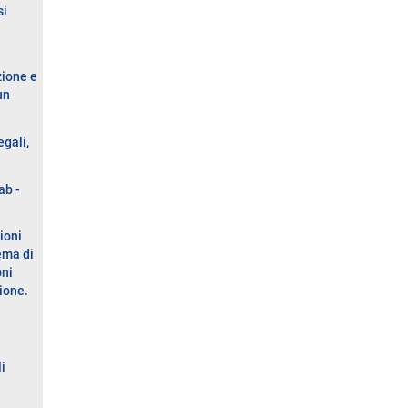
si
zione e
un
egali,
ab -
ioni
ema di
oni
zione.
i