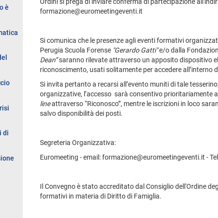
Ordini si prega di inviare conferma di partecipazione all'indi
o è
formazione@euromeetingeventi.it
matica
Si comunica che le presenze agli eventi formativi organizzati
Perugia Scuola Forense
"Gerardo Gatti"
e/o dalla Fondazio
del
Dean”
saranno rilevate attraverso un apposito dispositivo elet
riconoscimento, usati solitamente per accedere all’interno d
icio
Si invita pertanto a recarsi all’evento muniti di tale tesserin
organizzative, l’accesso sarà consentivo prioritariamente a
line
attraverso “Riconosco”, mentre le iscrizioni in loco sa
risi
salvo disponibilità dei posti.
 di
Segreteria Organizzativa:
Euromeeting - email: formazione@euromeetingeventi.it - Te
sione
Il Convegno è stato accreditato dal Consiglio dell'Ordine degl
formativi in materia di Diritto di Famiglia.