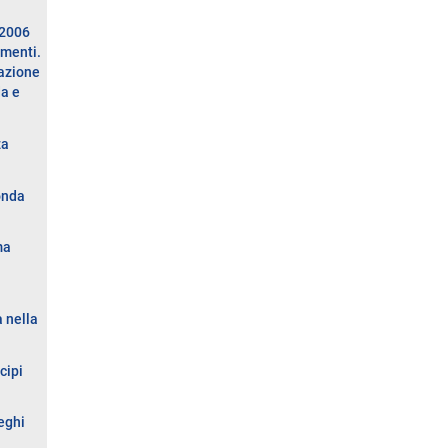
 2006
imenti.
cazione
da e
za
onda
ma
 nella
cipi
eghi