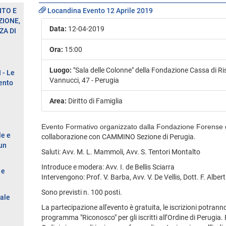
NTO E
Locandina Evento 12 Aprile 2019
IONE,
Data:
12-04-2019
ZA DI
Ora:
15:00
Luogo:
"Sala delle Colonne" della Fondazione Cassa di Ri
- Le
Vannucci, 47 - Perugia
ento
Area:
Diritto di Famiglia
Evento Formativo organizzato dalla Fondazione Forense 
le e
collaborazione con CAMMINO Sezione di Perugia.
 un
Saluti: Avv. M. L. Mammoli, Avv. S. Tentori Montalto
Introduce e modera: Avv. I. de Bellis Sciarra
 e
Intervengono: Prof. V. Barba, Avv. V. De Vellis, Dott. F. Albert
Sono previsti n. 100 posti.
nale
La partecipazione all'evento è gratuita, le iscrizioni potranno
programma "Riconosco" per gli iscritti all’Ordine di Perugia. 