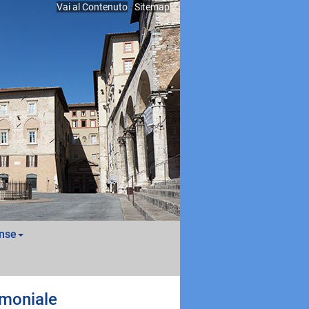
Vai al Contenuto
-
Sitemap
nse
rimoniale