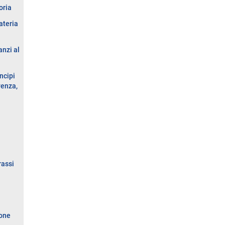
oria
ateria
nzi al
ncipi
venza,
rassi
ione