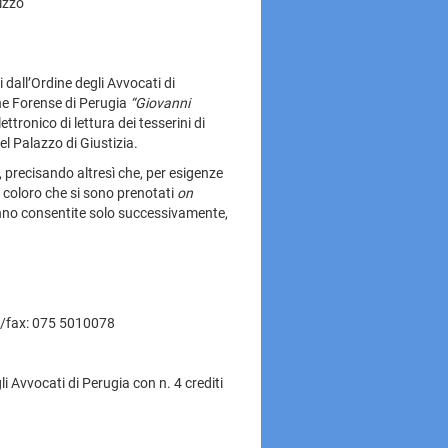
rizzo
 dall’Ordine degli Avvocati di
ne Forense di Perugia
“Giovanni
tronico di lettura dei tesserini di
el Palazzo di Giustizia.
o, precisando altresì che, per esigenze
 coloro che si sono prenotati
on
ranno consentite solo successivamente,
l/fax: 075 5010078
i Avvocati di Perugia con n. 4 crediti