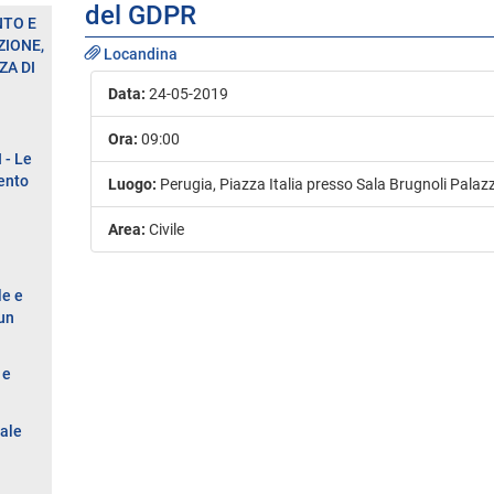
del GDPR
NTO E
IONE,
Locandina
ZA DI
Data:
24-05-2019
Ora:
09:00
- Le
ento
Luogo:
Perugia, Piazza Italia presso Sala Brugnoli Palaz
Area:
Civile
le e
 un
 e
nale