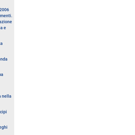
 2006
imenti.
cazione
da e
za
onda
ma
 nella
cipi
eghi