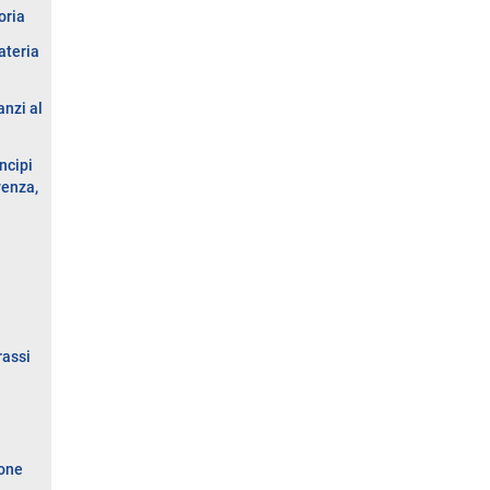
oria
ateria
nzi al
ncipi
venza,
rassi
ione