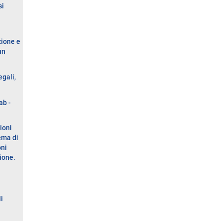
si
zione e
un
egali,
ab -
ioni
ema di
oni
zione.
i