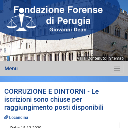
Vai al Contenuto
-
Sitemap
Menu
Toggl
navig
CORRUZIONE E DINTORNI - Le
iscrizioni sono chiuse per
raggiungimento posti disponibili
Locandina
Data:
15-12-2020