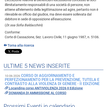
L'eccezione relativa al beneficium excussionis concesso ai soci
illimitatamente responsabili di una società di persone, non
attiene all'elemento della legittimazione ad agire, pertanto non è
rilevabile ex officio dal giudice, ma deve essere sollevata dal
debitore in sede di opposizione all'esecuzione.
(
Dr.ssa Sofia Baldacchini
)
Conforme:
Corte di Cassazione, Sez. Lavoro Civile, 11 giugno 1987, n. 5106.
Torna alla ricerca
ULTIME 5 NEWS INSERITE
CORSO DI AGGIORNAMENTO E
10-06-2026
PERFEZIONAMENTO PER LA PREVENZIONE, TUTELA E
CONTRASTO ALLA VIOLENZA DI GENERE - II EDIZIONE
Locandina corso ANTIVIOLENZA 2026 II Edizione
DOMANDA DI AMMISSIONE AL CORSO
Prossimi Eventi in calendario