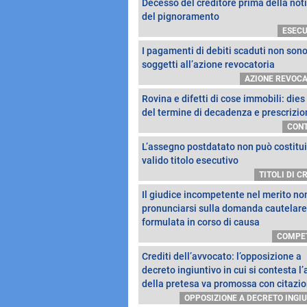
Decesso del creditore prima della noti
del pignoramento
ESECU
I pagamenti di debiti scaduti non son
soggetti all’azione revocatoria
AZIONE REVOC
Rovina e difetti di cose immobili: dies
del termine di decadenza e prescrizio
CONT
L’assegno postdatato non può costitui
valido titolo esecutivo
TITOLI DI C
Il giudice incompetente nel merito no
pronunciarsi sulla domanda cautelare
formulata in corso di causa
COMPE
Crediti dell’avvocato: l’opposizione a
decreto ingiuntivo in cui si contesta l’
della pretesa va promossa con citazi
OPPOSIZIONE A DECRETO INGI