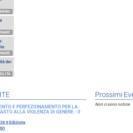
MINIO
ia
INARE
a:
nte
INARE
tà dei
BILITÀ
ITE
Prossimi Eve
Non ci sono notizie
ENTO E PERFEZIONAMENTO PER LA
STO ALLA VIOLENZA DI GENERE - II
6 II Edizione
RSO