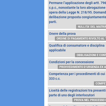
Permane l’applicazione degli artt. 79
c.p.c., nonostante la loro abrogazione
opera della Legge N. 218/95. Domand
delibazione proposta congiuntamente
parti.
NULLITA’ DEL MATR
Onere della prova
ORDINE DI PAGAMENTO RIVOLTO AL T
Qualifica di consumatore e disciplina
applicabile
OBBLIGAZIONI E CON
Condizioni per la concessione
PROVVEDIMENTO D’URGENZA EX ART
Competenza per i procedimenti di cui a
333 c.c.
COMPE
Liceità delle registrazioni tra presenti
parte di uno degli interlocutori
PROVA NEL PROCESSO 