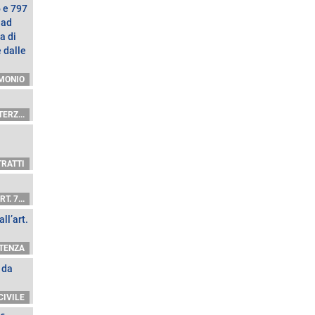
6 e 797
 ad
a di
 dalle
IMONIO
ERZ...
TRATTI
. 7...
ll’art.
TENZA
 da
CIVILE