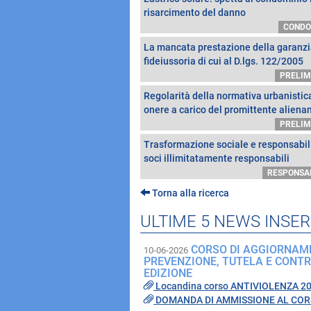
risarcimento del danno
CONDO
La mancata prestazione della garanz
fideiussoria di cui al D.lgs. 122/2005
PRELIM
Regolarità della normativa urbanistic
onere a carico del promittente aliena
PRELIM
Trasformazione sociale e responsabili
soci illimitatamente responsabili
RESPONSA
Torna alla ricerca
ULTIME 5 NEWS INSER
CORSO DI AGGIORNAM
10-06-2026
PREVENZIONE, TUTELA E CONTRA
EDIZIONE
Locandina corso ANTIVIOLENZA 202
DOMANDA DI AMMISSIONE AL CO