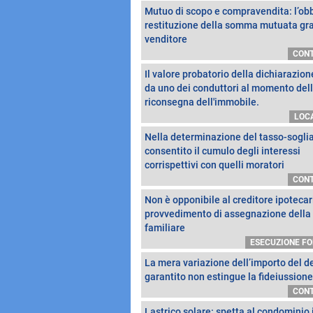
Mutuo di scopo e compravendita: l’obb
restituzione della somma mutuata gra
venditore
CONT
Il valore probatorio della dichiarazion
da uno dei conduttori al momento del
riconsegna dell'immobile.
LOC
Nella determinazione del tasso-sogli
consentito il cumulo degli interessi
corrispettivi con quelli moratori
CONT
Non è opponibile al creditore ipotecari
provvedimento di assegnazione della
familiare
ESECUZIONE F
La mera variazione dell’importo del d
garantito non estingue la fideiussione
CONT
Lastrico solare: spetta al condominio i