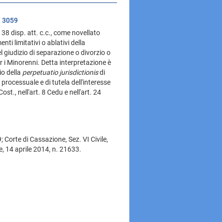
. 3059
 38 disp. att. c.c., come novellato
ti limitativi o ablativi della
el giudizio di separazione o divorzio o
er i Minorenni. Detta interpretazione è
io della
perpetuatio jurisdictionis
di
 processuale e di tutela dell'interesse
t., nell'art. 8 Cedu e nell'art. 24
; Corte di Cassazione, Sez. VI Civile,
e, 14 aprile 2014, n. 21633.