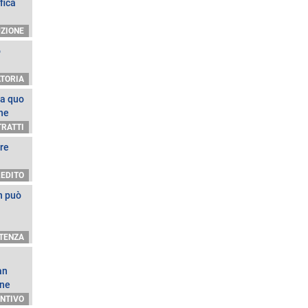
fica
ZIONE
o
ATORIA
 a quo
ne
RATTI
re
REDITO
n può
TENZA
an
one
UNTIVO