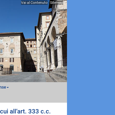
Vai al Contenuto
-
Sitemap
nse
i all’art. 333 c.c.