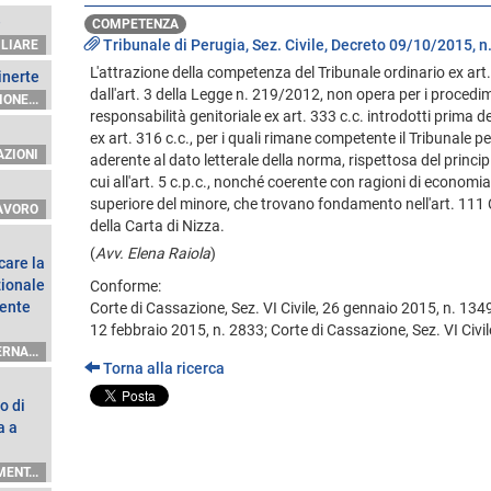
e
COMPETENZA
Tribunale di Perugia, Sez. Civile, Decreto 09/10/2015, n
LIARE
L'attrazione della competenza del Tribunale ordinario ex art.
inerte
dall'art. 3 della Legge n. 219/2012, non opera per i procedimen
ONE...
responsabilità genitoriale ex art. 333 c.c. introdotti prima d
ex art. 316 c.c., per i quali rimane competente il Tribunale p
AZIONI
aderente al dato letterale della norma, rispettosa del princip
cui all'art. 5 c.p.c., nonché coerente con ragioni di economia
superiore del minore, che trovano fondamento nell'art. 111 Cos
AVORO
della Carta di Nizza.
(
Avv. Elena Raiola
)
care la
zionale
Conforme:
mente
Corte di Cassazione, Sez. VI Civile, 26 gennaio 2015, n. 1349
12 febbraio 2015, n. 2833; Corte di Cassazione, Sez. VI Civil
RNA...
Torna alla ricerca
o di
a a
ENT...