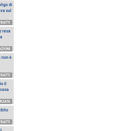
ligo di
va sul
RATTI
e resa
la
AZIONI
a non è
RATTI
o il
 casa
ORZATA
ebito
RATTI
l