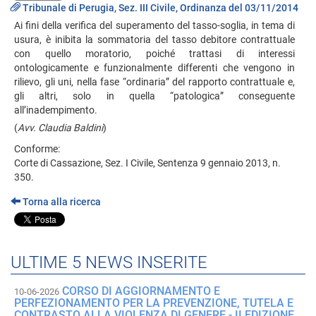
Tribunale di Perugia, Sez. III Civile, Ordinanza del 03/11/2014
Ai fini della verifica del superamento del tasso-soglia, in tema di
usura, è inibita la sommatoria del tasso debitore contrattuale
con quello moratorio, poiché trattasi di interessi
ontologicamente e funzionalmente differenti che vengono in
rilievo, gli uni, nella fase “ordinaria” del rapporto contrattuale e,
gli altri, solo in quella “patologica” conseguente
all’inadempimento.
(
Avv. Claudia Baldini
)
Conforme:
Corte di Cassazione, Sez. I Civile, Sentenza 9 gennaio 2013, n.
350.
Torna alla ricerca
ULTIME 5 NEWS INSERITE
CORSO DI AGGIORNAMENTO E
10-06-2026
PERFEZIONAMENTO PER LA PREVENZIONE, TUTELA E
CONTRASTO ALLA VIOLENZA DI GENERE - II EDIZIONE