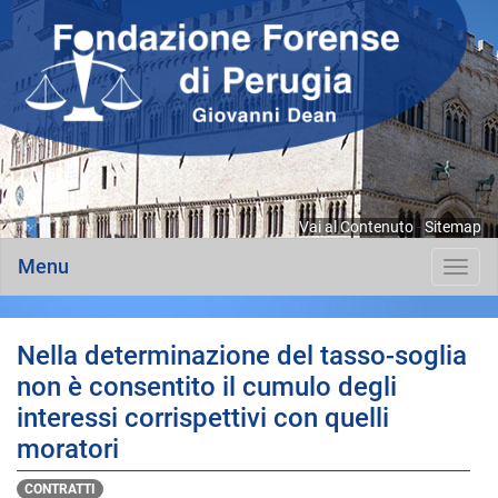
Vai al Contenuto
-
Sitemap
Menu
Toggl
navig
Nella determinazione del tasso-soglia
non è consentito il cumulo degli
interessi corrispettivi con quelli
moratori
CONTRATTI